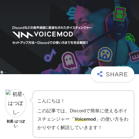
こんにちは！
この記事では、Discordで簡単に使えるボイ
スチェンジャー「
Voice
mod
」の使い方をわ
初星-はつぼ
し-
かりやすく解説していきます！