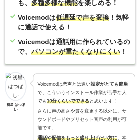
も、
多種多様な機能
を楽しめる！
Voicemodは
低遅延で声を変換
！気軽
に通話で使える！
Voicemodは通話用に作られているの
で、
パソコンが重たくなりにくい
！
Voicemodは恋声とは違い
設定がとても簡単
で、こういうインストール作業が苦手な人
でも
10分くらいでできる
と思います！
初星-はつぼ
し-
さらに声の高さや質を変更する以外に、サ
ウンドボードやプリセット音声の利用が可
能です。
通話や配信をもっと盛り上げたい方に
、本