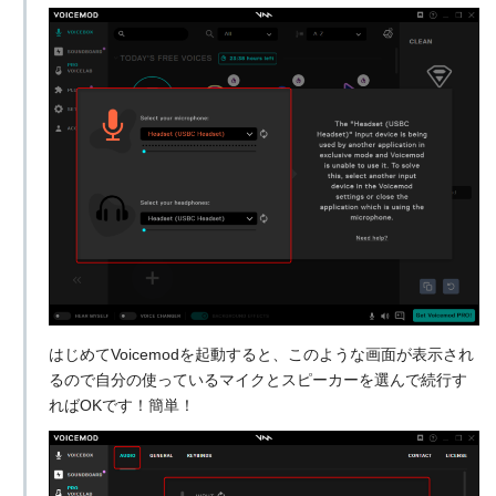
ただしこちらの動画はインストール方法は
解説されておらず、
DiscordとVoicemod
初星-はつぼ
の連携設定方法のみの説明
となるので、ご
し-
注意くださいっ！
はじめてVoicemodを起動すると、このような画面が表示され
るので自分の使っているマイクとスピーカーを選んで続行す
ればOKです！簡単！