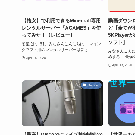
【格安】で利用できるMinecraft専用
動画ダウンロー
レンタルサーバー「AGAMES」を使
ど【全てが
ってみた！【レビュー】
5KPlay
ソフト】
初星-はつぼし- みなさんこんにちは！ マイン
クラフト用のレンタルサーバーは皆さ...
みなさんこんに
めする、 最強の
April 15, 2020
April 13, 2020
Discord
【最高】Discordにノイズ抑制機能が
【世界一わ