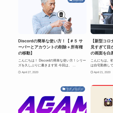
Discordの簡単な使い方！【＃５ サ
【新型コロ
ーバーとアカウントの削除＋所有権
見すぎて目
の移動】
の画面を白
こんにちは！ Discordの簡単な使い方！シリー
こんにちは。初
ズを久しぶりに書きます笑 今回は、 ...
は自宅勤務して
April 27, 2020
April 21, 2020
テクノロジー