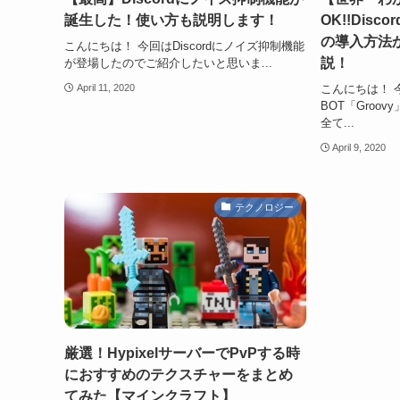
誕生した！使い方も説明します！
OK!!Disc
の導入方法
こんにちは！ 今回はDiscordにノイズ抑制機能
説！
が登場したのでご紹介したいと思いま...
こんにちは！ 今
April 11, 2020
BOT「Groo
全て...
April 9, 2020
テクノロジー
厳選！HypixelサーバーでPvPする時
におすすめのテクスチャーをまとめ
てみた【マインクラフト】