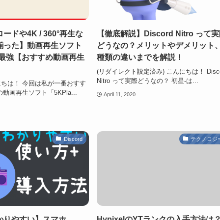
ドや4K / 360°再生な
【徹底解説】Discord Nitro って
揃った】動画再生ソフト
どうなの？メリットやデメリット
erが最強【おすすめ動画再生
種類の違いまでを解説！
(リダイレクト設定済み) こんにちは！ Disco
Nitro って実際どうなの？ 初星-は...
ちは！ 今回は私が一番おすす
動画再生ソフト「5KPla...
April 11, 2020
Discord
テクノロジ
かりやすい】スマホ
HypixelのYTランクの入手方法は